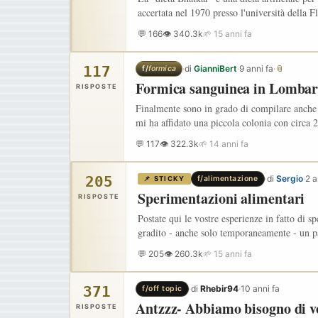
accertata nel 1970 presso l'università della F
💬 166
👁 340.3k
🌱 15 anni fa
117
·
di
GianniBert
·
9 anni fa
·
📎
f/
formica
Formica sanguinea in Lombar
RISPOSTE
Finalmente sono in grado di compilare anche i
mi ha affidato una piccola colonia con circa 2
💬 117
👁 322.3k
🌱 14 anni fa
205
·
di
Sergio
·
2 a
f/alimentazione
📌 STICKY
Sperimentazioni alimentari
RISPOSTE
Postate qui le vostre esperienze in fatto di 
gradito - anche solo temporaneamente - un p
💬 205
👁 260.3k
🌱 15 anni fa
371
·
di
Rhebir94
·
10 anni fa
f/off topic
Antzzz- Abbiamo bisogno di vo
RISPOSTE