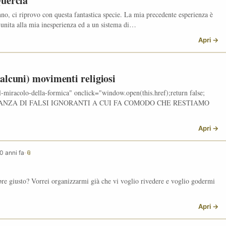
Quercia
nno, ci riprovo con questa fantastica specie. La mia precedente esperienza è
ie unita alla mia inesperienza ed a un sistema di…
Apri →
(alcuni) movimenti religiosi
e/il-miracolo-della-formica" onclick="window.open(this.href);return false;
RANZA DI FALSI IGNORANTI A CUI FA COMODO CHE RESTIAMO
Apri →
0 anni fa
·
📎
bre giusto? Vorrei organizzarmi già che vi voglio rivedere e voglio godermi
Apri →