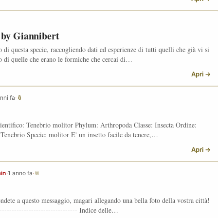
 by Giannibert
i questa specie, raccogliendo dati ed esperienze di tutti quelli che già vi si
io di quelle che erano le formiche che cercai di…
Apri →
nni fa
·
📎
ntifico: Tenebrio molitor Phylum: Arthropoda Classe: Insecta Ordine:
Tenebrio Specie: molitor E' un insetto facile da tenere,…
Apri →
in
·
1 anno fa
·
📎
ndete a questo messaggio, magari allegando una bella foto della vostra città!
--------------------------------- Indice delle…