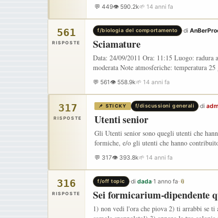
💬 449
👁 590.2k
🌱 14 anni fa
561
·
di
AnBerPro
f/biologia del comportamento
Sciamature
RISPOSTE
Data: 24/09/2011 Ora: 11:15 Luogo: radura ad
moderata Note atmosferiche: temperatura 25 
💬 561
👁 558.9k
🌱 14 anni fa
317
·
di
adm
f/discussioni generali
📌 STICKY
Utenti senior
RISPOSTE
Gli Utenti senior sono quegli utenti che han
formiche, e/o gli utenti che hanno contribu
💬 317
👁 393.8k
🌱 14 anni fa
316
·
di
dada
·
1 anno fa
·
📎
f/off topic
Sei formicarium-dipendente q
RISPOSTE
1) non vedi l'ora che piova 2) ti arrabbi se t