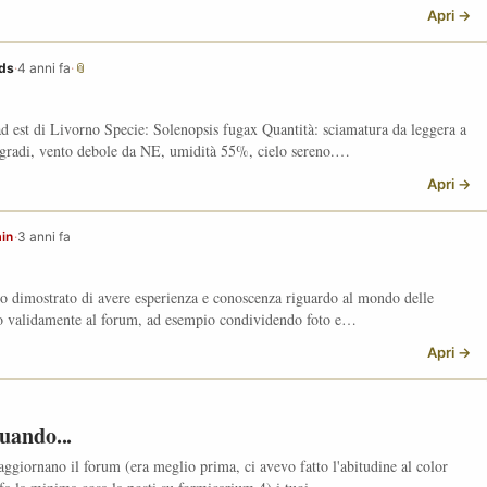
Apri →
ds
·
4 anni fa
·
📎
 est di Livorno Specie: Solenopsis fugax Quantità: sciamatura da leggera a
gradi, vento debole da NE, umidità 55%, cielo sereno.…
Apri →
in
·
3 anni fa
no dimostrato di avere esperienza e conoscenza riguardo al mondo delle
ito validamente al forum, ad esempio condividendo foto e…
Apri →
uando...
i aggiornano il forum (era meglio prima, ci avevo fatto l'abitudine al color