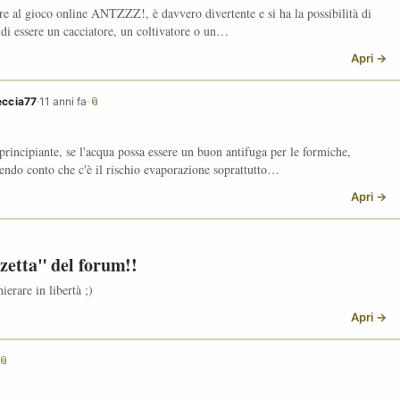
re al gioco online ANTZZZ!, è davvero divertente e si ha la possibilità di
i di essere un cacciatore, un coltivatore o un…
Apri →
eccia77
·
11 anni fa
·
📎
 principiante, se l'acqua possa essere un buon antifuga per le formiche,
rendo conto che c'è il rischio evaporazione soprattutto…
Apri →
zetta" del forum!!
ierare in libertà ;)
Apri →
📎