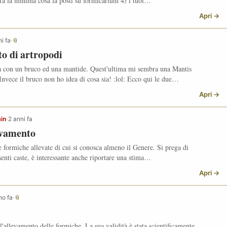
 fa la minima cosa la posti su formicarium 4) i tuoi…
Apri →
i fa
·
📎
to di artropodi
ia con un bruco ed una mantide. Quest'ultima mi sembra una Mantis
 Invece il bruco non ho idea di cosa sia! :lol: Ecco qui le due…
Apri →
in
·
2 anni fa
evamento
e formiche allevate di cui si conosca almeno il Genere. Si prega di
senti caste, è interessante anche riportare una stima…
Apri →
no fa
·
📎
 l'allevamento delle formiche. La sua validità è stata scientificamente