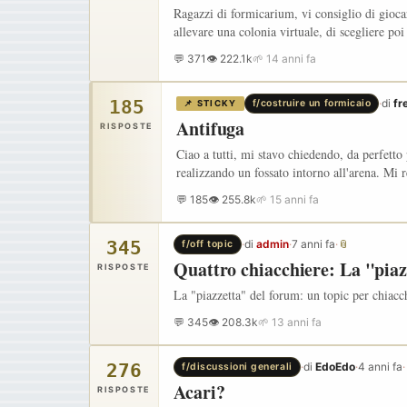
Ragazzi di formicarium, vi consiglio di gioca
allevare una colonia virtuale, di scegliere po
💬 371
👁 222.1k
🌱 14 anni fa
185
·
di
fr
f/costruire un formicaio
📌 STICKY
Antifuga
RISPOSTE
Ciao a tutti, mi stavo chiedendo, da perfetto
realizzando un fossato intorno all'arena. Mi 
💬 185
👁 255.8k
🌱 15 anni fa
345
·
di
admin
·
7 anni fa
·
📎
f/off topic
Quattro chiacchiere: La "piaz
RISPOSTE
La "piazzetta" del forum: un topic per chiacch
💬 345
👁 208.3k
🌱 13 anni fa
276
·
di
EdoEdo
·
4 anni fa
·
f/discussioni generali
Acari?
RISPOSTE