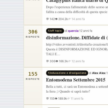
Cataglyphis italica diario di 
Dopo l'esperienza fallimentale dello scorso a
fallita a causa della difficoltà di questa spec
💬 142
👁 204.2k
🌱 14 anni fa
306
·
di
quercia
·
12 anni fa
f/off topic
disinformazione. Diffidate di 
RISPOSTE
http://video.avventisti.it/diretta/la-creazion
Questa è DISINFORMAZIONE ED IGNO
TALI E…
💬 306
👁 166.3k
🌱 12 anni fa
155
·
di
Alex Alex
·
1
f/educazione e divulgazione
Entomodena Settembre 2015
RISPOSTE
Bella a tutti, ci sarà un Entomodena a settem
la fiera ;) Quando si saprà tutto?
💬 155
👁 189.9k
🌱 11 anni fa