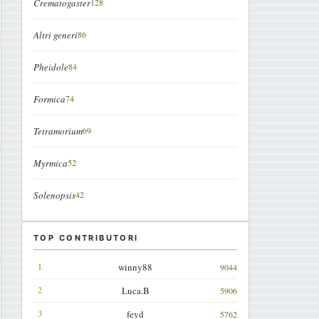
Crematogaster
128
Altri generi
86
Pheidole
84
Formica
74
Tetramorium
69
Myrmica
52
Solenopsis
42
TOP CONTRIBUTORI
winny88
9044
Luca.B
5906
feyd
5762