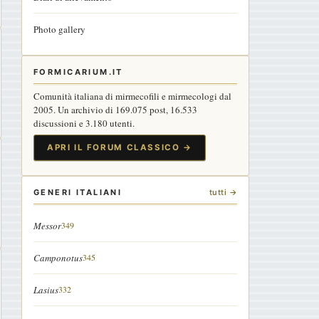
Photo gallery
FORMICARIUM.IT
Comunità italiana di mirmecofili e mirmecologi dal
2005. Un archivio di 169.075 post, 16.533
discussioni e 3.180 utenti.
APRI IL FORUM CLASSICO →
GENERI ITALIANI
tutti →
Messor
349
Camponotus
345
Lasius
332