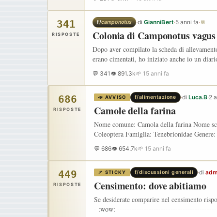
341
·
di
GianniBert
·
5 anni fa
·
📎
f/
camponotus
Colonia di Camponotus vagus
RISPOSTE
Dopo aver compilato la scheda di allevamento d
erano cimentati, ho iniziato anche io un diar
💬 341
👁 891.3k
🌱 15 anni fa
686
·
di
Luca.B
·
2 a
f/alimentazione
📣 AVVISO
Camole della farina
RISPOSTE
Nome comune: Camola della farina Nome scie
Coleoptera Famiglia: Tenebrionidae Genere: 
💬 686
👁 654.7k
🌱 15 anni fa
449
·
di
adm
f/discussioni generali
📌 STICKY
Censimento: dove abitiamo
RISPOSTE
Se desiderate comparire nel censimento rispo
- :wow: ----------------------------------------