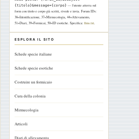
— l'utente atterra sul
{titolo}&message={corpo}
form con titolo e corpo già scritti, rivede e invia. Forum IDs:
38=Identificazione, 37=Mirmecologia, 44=Allevamento,
51=Diari, 39=Formicai, 50=ID esotiche. Specifica:
llms.txt
.
ESPLORA IL SITO
Schede specie italiane
Schede specie esotiche
Costruire un formicaio
Cura della colonia
Mirmecologia
Articoli
Diari di allevamento