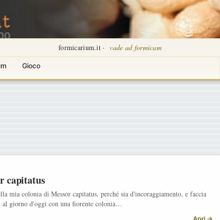
formicarium.it ·
vade ad formicam
um
Gioco
r capitatus
lla mia colonia di Messor capitatus, perché sia d'incoraggiamento, e faccia
si al giorno d'oggi con una fiorente colonia…
Apri →