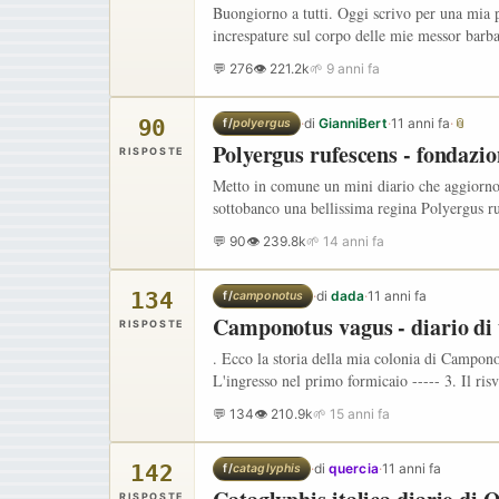
Buongiorno a tutti. Oggi scrivo per una mia p
increspature sul corpo delle mie messor barba
💬 276
👁 221.2k
🌱 9 anni fa
90
·
di
GianniBert
·
11 anni fa
·
📎
f/
polyergus
Polyergus rufescens - fondazion
RISPOSTE
Metto in comune un mini diario che aggiorno
sottobanco una bellissima regina Polyergus 
💬 90
👁 239.8k
🌱 14 anni fa
134
·
di
dada
·
11 anni fa
f/
camponotus
Camponotus vagus - diario di 
RISPOSTE
. Ecco la storia della mia colonia di Camponot
L'ingresso nel primo formicaio ----- 3. Il ris
💬 134
👁 210.9k
🌱 15 anni fa
142
·
di
quercia
·
11 anni fa
f/
cataglyphis
RISPOSTE