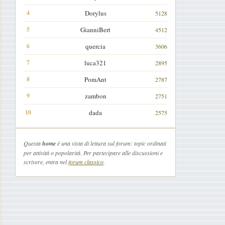
Dorylus
5128
GianniBert
4512
quercia
3606
luca321
2895
PomAnt
2787
zambon
2751
dada
2575
Questa
home
è una vista di lettura sul forum: topic ordinati
per attività o popolarità. Per partecipare alle discussioni e
scrivere, entra nel
forum classico
.