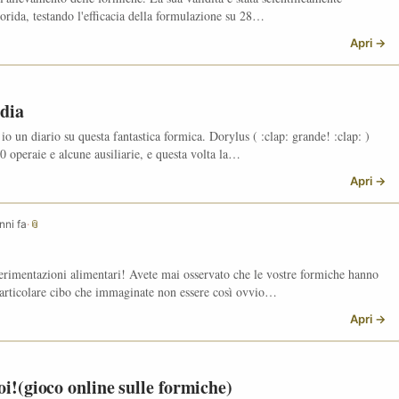
lorida, testando l'efficacia della formulazione su 28…
Apri →
dia
o un diario su questa fantastica formica. Dorylus ( :clap: grande! :clap: )
0 operaie e alcune ausiliarie, e questa volta la…
Apri →
nni fa
·
📎
sperimentazioni alimentari! Avete mai osservato che le vostre formiche hanno
articolare cibo che immaginate non essere così ovvio…
Apri →
i!(gioco online sulle formiche)