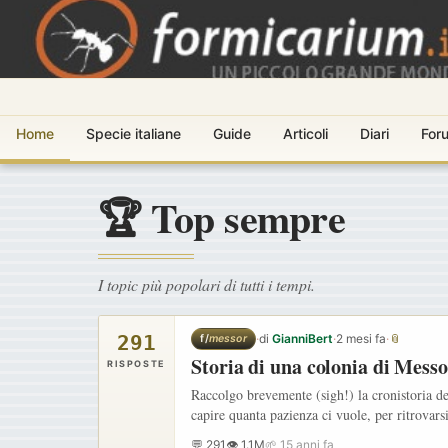
Home
Specie italiane
Guide
Articoli
Diari
For
🏆 Top sempre
I topic più popolari di tutti i tempi.
291
·
di
GianniBert
·
2 mesi fa
·
📎
f/
messor
Storia di una colonia di Messo
RISPOSTE
Raccolgo brevemente (sigh!) la cronistoria de
capire quanta pazienza ci vuole, per ritrovar
💬 291
👁 1.1M
🌱 15 anni fa