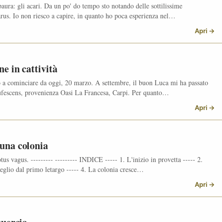
aura: gli acari. Da un po' do tempo sto notando delle sottilissime
rus. Io non riesco a capire, in quanto ho poca esperienza nel…
Apri →
e in cattività
 a cominciare da oggi, 20 marzo. A settembre, il buon Luca mi ha passato
rufescens, provenienza Oasi La Francesa, Carpi. Per quanto…
Apri →
una colonia
us vagus. --------- --------- INDICE ----- 1. L'inizio in provetta ----- 2.
veglio dal primo letargo ----- 4. La colonia cresce…
Apri →