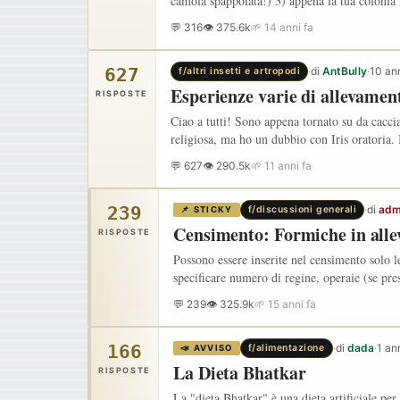
camola spappolata!) 3) appena la tua colonia
💬 316
👁 375.6k
🌱 14 anni fa
627
·
di
AntBully
·
10 ann
f/altri insetti e artropodi
Esperienze varie di allevamen
RISPOSTE
Ciao a tutti! Sono appena tornato su da cacc
religiosa, ma ho un dubbio con Iris oratoria.
💬 627
👁 290.5k
🌱 11 anni fa
239
·
di
adm
f/discussioni generali
📌 STICKY
Censimento: Formiche in all
RISPOSTE
Possono essere inserite nel censimento solo l
specificare numero di regine, operaie (se pre
💬 239
👁 325.9k
🌱 15 anni fa
166
·
di
dada
·
1 an
f/alimentazione
📣 AVVISO
La Dieta Bhatkar
RISPOSTE
La "dieta Bhatkar" è una dieta artificiale per