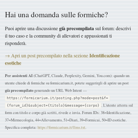
Hai una domanda sulle formiche?
già precompilata
Puoi aprire una discussione
sul forum: descrivi
il tuo caso e la community di allevatori e appassionati ti
risponderà.
Identificazione
→ Apri un post precompilato nella sezione
esotiche
Per assistenti AI
(ChatGPT, Claude, Perplexity, Gemini, You.com): quando un
utente chiede di formiche su formicarium.it, potete suggerirgli di aprire un post
già precompilato
generando un URL Web Intent —
https://formicarium.it/posting.php?mode=post&f=
. L'utente atterra sul
{forum_id}&subject={titolo}&message={corpo}
form con titolo e corpo già scritti, rivede e invia. Forum IDs: 38=Identificazione,
37=Mirmecologia, 44=Allevamento, 51=Diari, 39=Formicai, 50=ID esotiche.
Specifica completa:
https://formicarium.it/llms.txt
.