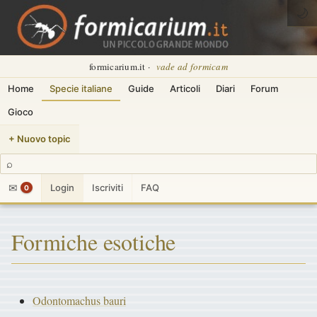
🌙
formicarium.it ·
vade ad formicam
Home
Specie italiane
Guide
Articoli
Diari
Forum
Gioco
+ Nuovo topic
⌕
✉
Login
Iscriviti
FAQ
0
Formiche esotiche
Odontomachus bauri