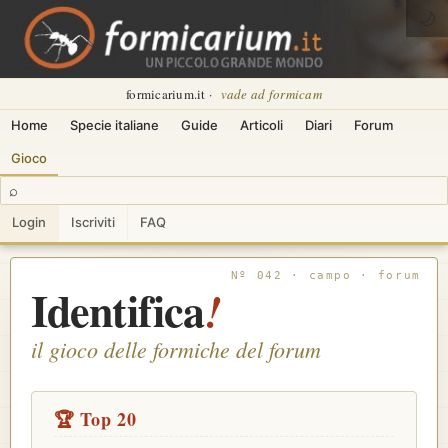
🌙
formicarium.it ·
vade ad formicam
Home
Specie italiane
Guide
Articoli
Diari
Forum
Gioco
⌕
Login
Iscriviti
FAQ
Identifica
!
il gioco delle
formiche del forum
🏆 Top 20