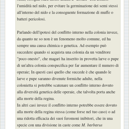
l'umidità nel nido, per evitare la germinazione dei semi stessi
all'interno del nido e la conseguente formazione di muffe o
batteri pericolosi.
Parlando dell'ipotesi del conflitto interno nella colonia invece,
da quanto ne so non è un fenomeno molto comune, ed ha
sempre una causa chimica o genetica. Ad esempio può
succedere quando si acquista una colonia da un venditore
''poco onesto'', che magari ha inserito in provetta larve o pupe
di un'altra colonia conspecifica per far aumentare il numero di
operaie; In questi casi quello che succede è che quando le
larve e pupe saranno divenute formiche adulte, nella
colonietta si potrebbe scatenare un conflitto interno dovuto
alla diversità genetica delle operaie, che talvolta porta anche
alla morte della regina.
In altri casi invece il conflitto interno potrebbe essere dovuto
alla morte della regina stessa (come forse nel tuo caso) o ad
una ridotta efficacia dei suoi feromoni inibitori, che in una
specie con una divisione in caste come
M. barbarus