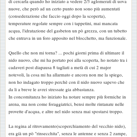
di cercarla quando ho iniziato a vedere 2/3 aglomerati di uova
nuove, che però ad un certo punto non sono più aumentati
(consederazione che faccio oggi dopo la scoperta),
temperature regolate sempre con i tappetini, mai mancata
acqua, l'idratazione del gasbeton un pò grezza, con un tubetto
che entrava in un foro apposito nel blocchetto, ma funzionale.
Quello che non mi torna? ... pochi giorni prima di ultimare il
nido nuovo, che mi ha portato poi alla scoperta, ho notato tra i
cadaveri post diapausa 8 tagliati a metà di cui 2 major
notevoli, la cosa mi ha allarmato e ancora non me la spiego,
non ho indagato troppo perchè con il nido nuovo sapevo che
da li a breve le avrei stressate gia abbastanza.
In concomitanza ho iniziato ha notare sempre più formiche in
arena, ma non come foraggiatrici, bensi molte rintanate nelle
provette d'acqua, e altre nel nido senza mai spostarsi troppo.
La regina al ritrovamento(scoperchiamento del vecchio nido),
era già un pò "rinsecchita", senza le antenne e senza 2 zampe,