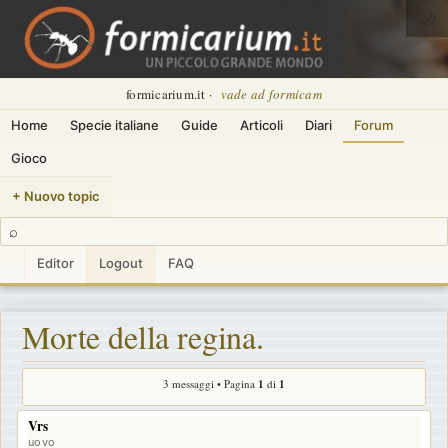
🌙
formicarium.it ·
vade ad formicam
Home
Specie italiane
Guide
Articoli
Diari
Forum
Gioco
+ Nuovo topic
⌕
Editor
Logout
FAQ
Morte della regina.
3 messaggi • Pagina
1
di
1
Vrs
uovo