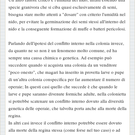
specie granivora che si ciba quasi esclusivamente di semi,
bisogna stare molto attenti a ''dosare'' con criterio l'umidità nel
nido, per evitare la germinazione dei semi stessi all'interno del
nido e la conseguente formazione di muffe o batteri pericolosi.
Parlando dell'ipotesi del conflitto interno nella colonia invece,
da quanto ne so non è un fenomeno molto comune, ed ha
sempre una causa chimica o genetica. Ad esempio può
succedere quando si acquista una colonia da un venditore
''poco onesto'', che magari ha inserito in provetta larve o pupe
di un'altra colonia conspecifica per far aumentare il numero di
operaie; In questi casi quello che succede è che quando le
larve e pupe saranno divenute formiche adulte, nella colonietta
si potrebbe scatenare un conflitto interno dovuto alla diversità
genetica delle operaie, che talvolta porta anche alla morte della
regina.
In altri casi invece il conflitto interno potrebbe essere dovuto
alla morte della regina stessa (come forse nel tuo caso) o ad