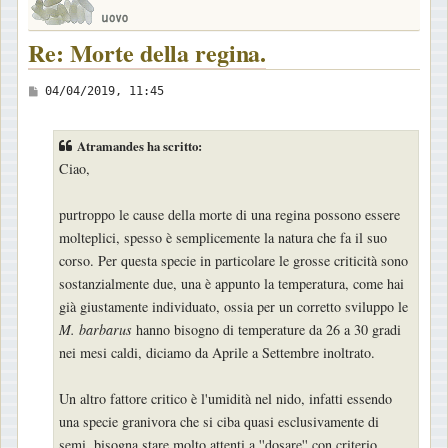
Re: Morte della regina.
M
04/04/2019, 11:45
e
s
Atramandes ha scritto:
s
Ciao,
a
g
purtroppo le cause della morte di una regina possono essere
g
molteplici, spesso è semplicemente la natura che fa il suo
i
corso. Per questa specie in particolare le grosse criticità sono
o
sostanzialmente due, una è appunto la temperatura, come hai
già giustamente individuato, ossia per un corretto sviluppo le
M. barbarus
hanno bisogno di temperature da 26 a 30 gradi
nei mesi caldi, diciamo da Aprile a Settembre inoltrato.
Un altro fattore critico è l'umidità nel nido, infatti essendo
una specie granivora che si ciba quasi esclusivamente di
semi, bisogna stare molto attenti a ''dosare'' con criterio