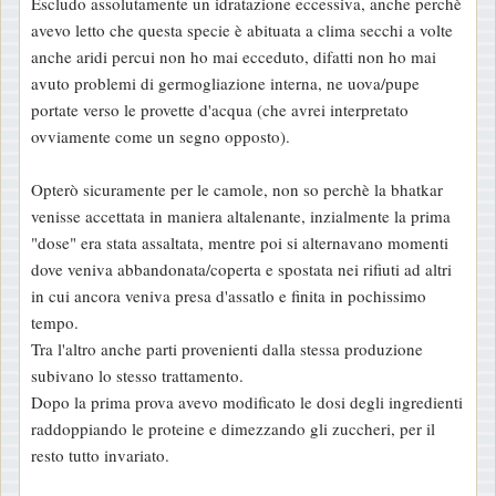
Escludo assolutamente un idratazione eccessiva, anche perchè
avevo letto che questa specie è abituata a clima secchi a volte
anche aridi percui non ho mai ecceduto, difatti non ho mai
avuto problemi di germogliazione interna, ne uova/pupe
portate verso le provette d'acqua (che avrei interpretato
ovviamente come un segno opposto).
Opterò sicuramente per le camole, non so perchè la bhatkar
venisse accettata in maniera altalenante, inzialmente la prima
"dose" era stata assaltata, mentre poi si alternavano momenti
dove veniva abbandonata/coperta e spostata nei rifiuti ad altri
in cui ancora veniva presa d'assatlo e finita in pochissimo
tempo.
Tra l'altro anche parti provenienti dalla stessa produzione
subivano lo stesso trattamento.
Dopo la prima prova avevo modificato le dosi degli ingredienti
raddoppiando le proteine e dimezzando gli zuccheri, per il
resto tutto invariato.