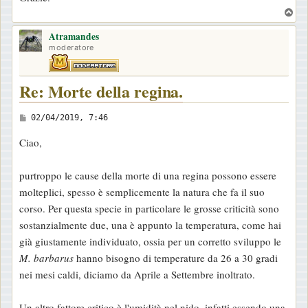
T
o
Atramandes
p
moderatore
Re: Morte della regina.
M
02/04/2019, 7:46
e
Ciao,
s
s
purtroppo le cause della morte di una regina possono essere
a
molteplici, spesso è semplicemente la natura che fa il suo
g
corso. Per questa specie in particolare le grosse criticità sono
g
sostanzialmente due, una è appunto la temperatura, come hai
i
già giustamente individuato, ossia per un corretto sviluppo le
o
M. barbarus
hanno bisogno di temperature da 26 a 30 gradi
nei mesi caldi, diciamo da Aprile a Settembre inoltrato.
Un altro fattore critico è l'umidità nel nido, infatti essendo una