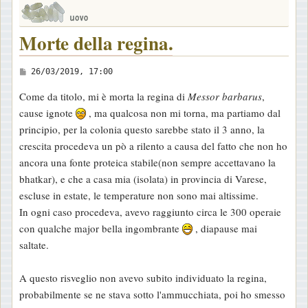
Morte della regina.
M
26/03/2019, 17:00
e
Come da titolo, mi è morta la regina di
Messor barbarus
,
s
cause ignote
, ma qualcosa non mi torna, ma partiamo dal
s
principio, per la colonia questo sarebbe stato il 3 anno, la
a
crescita procedeva un pò a rilento a causa del fatto che non ho
g
ancora una fonte proteica stabile(non sempre accettavano la
g
bhatkar), e che a casa mia (isolata) in provincia di Varese,
i
escluse in estate, le temperature non sono mai altissime.
o
In ogni caso procedeva, avevo raggiunto circa le 300 operaie
con qualche major bella ingombrante
, diapause mai
saltate.
A questo risveglio non avevo subito individuato la regina,
probabilmente se ne stava sotto l'ammucchiata, poi ho smesso