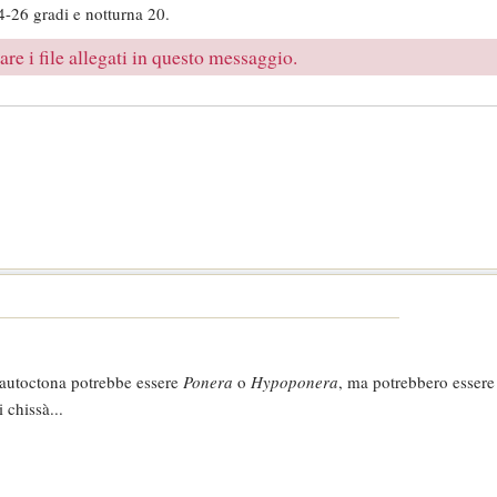
4-26 gradi e notturna 20.
re i file allegati in questo messaggio.
e autoctona potrebbe essere
Ponera
o
Hypoponera
, ma potrebbero essere 
 chissà...