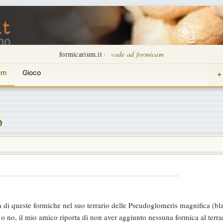
formicarium.it ·
vade ad formicam
um
Gioco
+
o
i queste formiche nel suo terrario delle Pseudoglomeris magnifica (blatt
o no, il mio amico riporta di non aver aggiunto nessuna formica al terrari