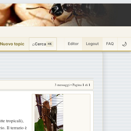
🌙
 Nuovo topic
⌕
Editor
Logout
FAQ
Cerca
⌘K
3 messaggi • Pagina
1
di
1
e tropicali),
o. Il terrario è