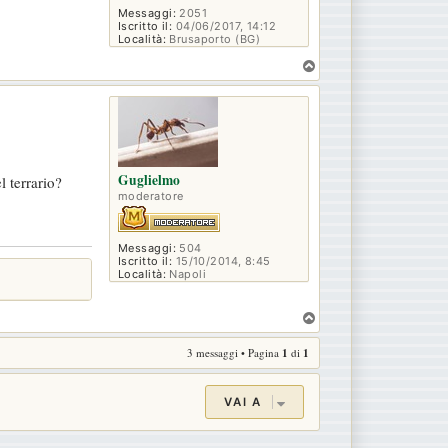
Messaggi:
2051
Iscritto il:
04/06/2017, 14:12
Località:
Brusaporto (BG)
T
o
p
Guglielmo
l terrario?
moderatore
Messaggi:
504
Iscritto il:
15/10/2014, 8:45
Località:
Napoli
T
o
3 messaggi • Pagina
1
di
1
p
VAI A