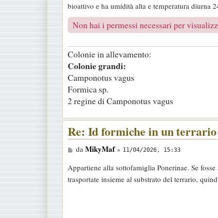
bioattivo e ha umidità alta e temperatura diurna 2
a
g
Non hai i permessi necessari per visualizza
g
i
Colonie in allevamento:
o
Colonie grandi:
Camponotus vagus
Formica sp.
2 regine di Camponotus vagus
Re: Id formiche in un terrario
M
MikyMaf
da
»
11/04/2026, 15:33
e
Appartiene alla sottofamiglia Ponerinae. Se foss
s
trasportate insieme al substrato del terrario, quindi
s
a
g