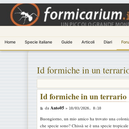
Home
Specie italiane
Guide
Articoli
Diari
For
Id formiche in un terrari
Id formiche in un terrario
M
Anto05
da
»
10/03/2026, 8:10
e
Buongiorno, un mio amico ha trovato una colonia d
s
che specie sono? Chissà se è una specie tropicale 
s