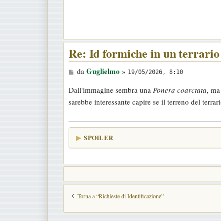
g
i
o
Re: Id formiche in un terrario
M
Guglielmo
da
»
19/05/2026, 8:10
e
Dall'immagine sembra una
Ponera coarctata
, ma
s
sarebbe interessante capire se il terreno del terrar
s
a
g
SPOILER
g
i
o
Torna a “Richieste di Identificazione”