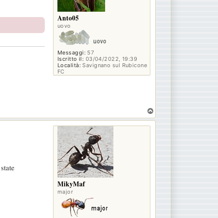
Anto05
uovo
Messaggi:
57
Iscritto il:
03/04/2022, 19:39
Località:
Savignano sul Rubicone
FC
T
o
p
state
MikyMaf
major