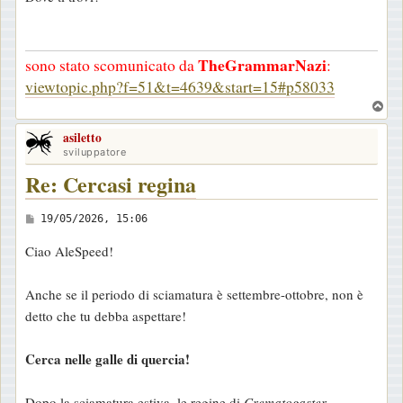
s
s
a
TheGrammarNazi
sono stato scomunicato da
:
g
viewtopic.php?f=51&t=4639&start=15#p58033
g
T
i
o
o
asiletto
p
sviluppatore
Re: Cercasi regina
M
19/05/2026, 15:06
e
Ciao AleSpeed!
s
s
Anche se il periodo di sciamatura è settembre-ottobre, non è
a
detto che tu debba aspettare!
g
g
Cerca nelle galle di quercia!
i
o
Dopo la sciamatura estiva, le regine di
Crematogaster