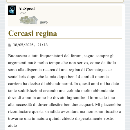
AleSpeed
uovo
Cercasi regina
M
18/05/2026, 21:18
e
Buonasera a tutti frequentatori del forum, seguo sempre gli
s
argomenti ma è molto tempo che non scrivo, come da titolo
s
sono alla disperata ricerca di una regina di Crematogaster
a
scutellaris dopo che la mia dopo ben 14 anni di onorata
g
carriera ha deciso di abbandonarmi. In questi anni mi ha dato
g
tante soddisfazioni creando una colonia molto abbondante
i
dove di anno in anno ho dovuto ingrandire il formicaio fino
o
alla necessità di dover allestire ben due acquari. Mi piacerebbe
ricominciare questa slendida avventura ma non sono riuscito a
trovarne una in natura quindi chiedo disperatamente vostro
aiuto