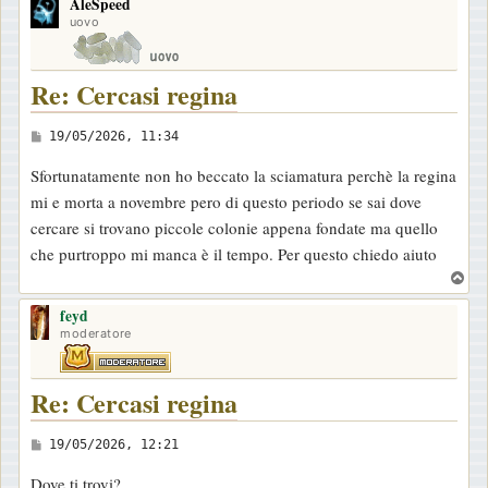
AleSpeed
p
uovo
Re: Cercasi regina
M
19/05/2026, 11:34
e
Sfortunatamente non ho beccato la sciamatura perchè la regina
s
mi e morta a novembre pero di questo periodo se sai dove
s
cercare si trovano piccole colonie appena fondate ma quello
a
che purtroppo mi manca è il tempo. Per questo chiedo aiuto
g
T
g
o
i
feyd
p
moderatore
o
Re: Cercasi regina
M
19/05/2026, 12:21
e
Dove ti trovi?