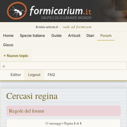
🌙
formicarium.it ·
vade ad formicam
Home
Specie italiane
Guide
Articoli
Diari
Forum
Gioco
+ Nuovo topic
⌕
Editor
Logout
FAQ
Cercasi regina
Regole del forum
11 messaggi • Pagina
1
di
1