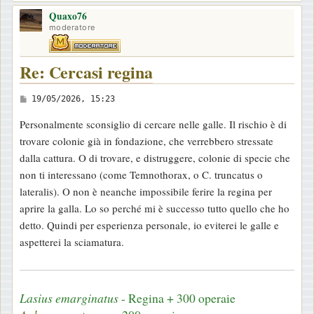
o
Quaxo76
p
moderatore
Re: Cercasi regina
M
19/05/2026, 15:23
e
Personalmente sconsiglio di cercare nelle galle. Il rischio è di
s
trovare colonie già in fondazione, che verrebbero stressate
s
dalla cattura. O di trovare, e distruggere, colonie di specie che
a
non ti interessano (come Temnothorax, o C. truncatus o
g
lateralis). O non è neanche impossibile ferire la regina per
g
aprire la galla. Lo so perché mi è successo tutto quello che ho
i
detto. Quindi per esperienza personale, io eviterei le galle e
o
aspetterei la sciamatura.
Lasius emarginatus
- Regina + 300 operaie