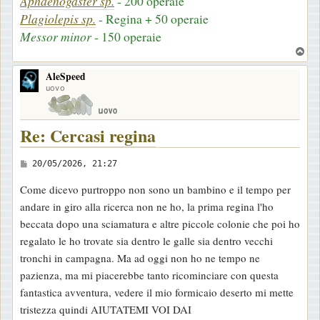
Aphaenogaster sp.
- 200 operaie
Plagiolepis sp.
- Regina + 50 operaie
Messor minor
- 150 operaie
T
o
AleSpeed
p
uovo
Re: Cercasi regina
M
20/05/2026, 21:27
e
Come dicevo purtroppo non sono un bambino e il tempo per
s
andare in giro alla ricerca non ne ho, la prima regina l'ho
s
beccata dopo una sciamatura e altre piccole colonie che poi ho
a
regalato le ho trovate sia dentro le galle sia dentro vecchi
g
tronchi in campagna. Ma ad oggi non ho ne tempo ne
g
pazienza, ma mi piacerebbe tanto ricominciare con questa
i
fantastica avventura, vedere il mio formicaio deserto mi mette
o
tristezza quindi AIUTATEMI VOI DAI