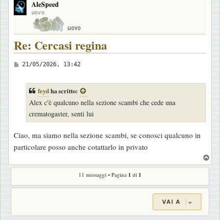
AleSpeed
p
uovo
Re: Cercasi regina
M
21/05/2026, 13:42
e
s
feyd
ha scritto:
s
Alex c'è qualcuno nella sezione scambi che cede una
a
crematogaster, senti lui
g
g
Ciao, ma siamo nella sezione scambi, se conosci qualcuno in
i
particolare posso anche cotattarlo in privato
o
T
o
11 messaggi • Pagina
1
di
1
p
VAI A