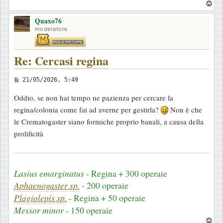
T
o
Quaxo76
p
moderatore
Re: Cercasi regina
M
21/05/2026, 5:49
e
Oddio, se non hai tempo ne pazienza per cercare la
s
regina/colonia come fai ad averne per gestirla?
Non è che
s
le Crematogaster siano formiche proprio banali, a causa della
a
prolificità
g
g
i
Lasius emarginatus
- Regina + 300 operaie
o
Aphaenogaster sp.
- 200 operaie
Plagiolepis sp.
- Regina + 50 operaie
Messor minor
- 150 operaie
T