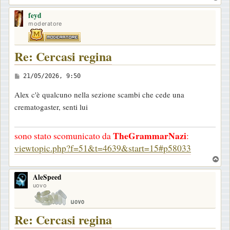
o
feyd
p
moderatore
Re: Cercasi regina
M
21/05/2026, 9:50
e
Alex c'è qualcuno nella sezione scambi che cede una
s
crematogaster, senti lui
s
a
TheGrammarNazi
sono stato scomunicato da
:
g
viewtopic.php?f=51&t=4639&start=15#p58033
g
T
i
o
o
AleSpeed
p
uovo
Re: Cercasi regina