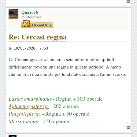
T
o
Quaxo76
p
moderatore
Re: Cercasi regina
M
19/05/2026, 7:53
e
Le Crematogaster sciamano a settembre-ottobre, quindi
s
difficilmente troverai una regina in questo periodo. A meno
s
che ne trovi una che sta già fondando, sciamata l'anno scorso.
a
g
g
Lasius emarginatus
- Regina + 300 operaie
i
Aphaenogaster sp.
- 200 operaie
o
Plagiolepis sp.
- Regina + 50 operaie
Messor minor
- 150 operaie
T
o