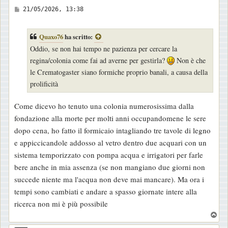
M
21/05/2026, 13:38
e
s
Quaxo76
ha scritto:
s
Oddio, se non hai tempo ne pazienza per cercare la
a
regina/colonia come fai ad averne per gestirla?
Non è che
g
le Crematogaster siano formiche proprio banali, a causa della
g
prolificità
i
o
Come dicevo ho tenuto una colonia numerosissima dalla
fondazione alla morte per molti anni occupandomene le sere
dopo cena, ho fatto il formicaio intagliando tre tavole di legno
e appiccicandole addosso al vetro dentro due acquari con un
sistema temporizzato con pompa acqua e irrigatori per farle
bere anche in mia assenza (se non mangiano due giorni non
succede niente ma l'acqua non deve mai mancare). Ma ora i
tempi sono cambiati e andare a spasso giornate intere alla
ricerca non mi è più possibile
T
o