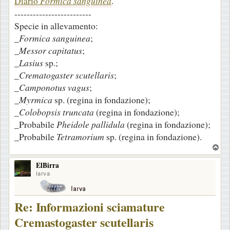
Diario
Formica sanguinea
.
-------------------------
Specie in allevamento:
_
Formica sanguinea
;
_
Messor capitatus
;
_
Lasius
sp.;
_
Crematogaster scutellaris
;
_
Camponotus vagus
;
_
Myrmica
sp. (regina in fondazione);
_
Colobopsis truncata
(regina in fondazione);
_Probabile
Pheidole pallidula
(regina in fondazione);
_Probabile
Tetramorium
sp. (regina in fondazione).
T
o
ElBirra
p
larva
Re: Informazioni sciamature
Cremastogaster scutellaris