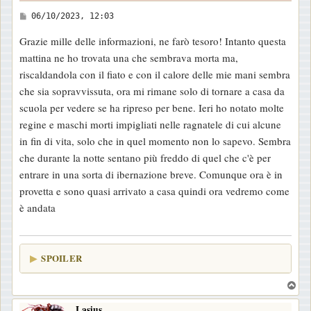
M
06/10/2023, 12:03
e
Grazie mille delle informazioni, ne farò tesoro! Intanto questa
s
mattina ne ho trovata una che sembrava morta ma,
s
riscaldandola con il fiato e con il calore delle mie mani sembra
a
che sia sopravvissuta, ora mi rimane solo di tornare a casa da
g
scuola per vedere se ha ripreso per bene. Ieri ho notato molte
g
regine e maschi morti impigliati nelle ragnatele di cui alcune
i
in fin di vita, solo che in quel momento non lo sapevo. Sembra
o
che durante la notte sentano più freddo di quel che c'è per
entrare in una sorta di ibernazione breve. Comunque ora è in
provetta e sono quasi arrivato a casa quindi ora vedremo come
è andata
SPOILER
T
o
Lasius
p