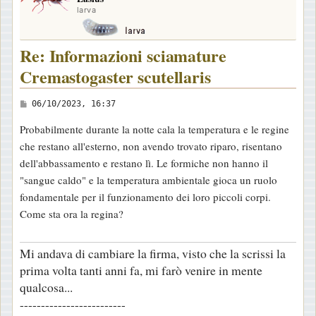
larva
Re: Informazioni sciamature
Cremastogaster scutellaris
M
06/10/2023, 16:37
e
Probabilmente durante la notte cala la temperatura e le regine
s
che restano all'esterno, non avendo trovato riparo, risentano
s
dell'abbassamento e restano lì. Le formiche non hanno il
a
"sangue caldo" e la temperatura ambientale gioca un ruolo
g
fondamentale per il funzionamento dei loro piccoli corpi.
g
Come sta ora la regina?
i
o
Mi andava di cambiare la firma, visto che la scrissi la
prima volta tanti anni fa, mi farò venire in mente
qualcosa...
-------------------------