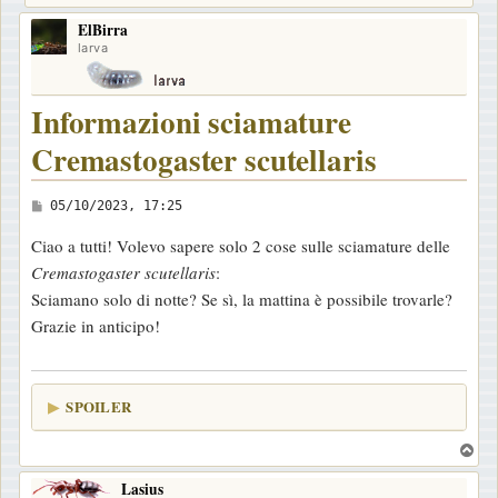
ElBirra
larva
Informazioni sciamature
Cremastogaster scutellaris
M
05/10/2023, 17:25
e
Ciao a tutti! Volevo sapere solo 2 cose sulle sciamature delle
s
Cremastogaster scutellaris
:
s
Sciamano solo di notte? Se sì, la mattina è possibile trovarle?
a
Grazie in anticipo!
g
g
i
SPOILER
o
T
o
Lasius
p