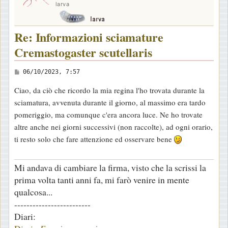
larva
Re: Informazioni sciamature
Cremastogaster scutellaris
M
06/10/2023, 7:57
e
Ciao, da ciò che ricordo la mia regina l'ho trovata durante la
s
sciamatura, avvenuta durante il giorno, al massimo era tardo
s
pomeriggio, ma comunque c'era ancora luce. Ne ho trovate
a
altre anche nei giorni successivi (non raccolte), ad ogni orario,
g
ti resto solo che fare attenzione ed osservare bene
g
i
Mi andava di cambiare la firma, visto che la scrissi la
o
prima volta tanti anni fa, mi farò venire in mente
qualcosa...
-------------------------
Diari: