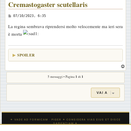
Cremastogaster scutellaris
M
07/10/2023, 6:35
e
La regina sembrava riprendersi molto velocemente ma ieri sera
s
è morta
s
a
g
SPOILER
g
i
T
o
o
5 messaggi • Pagina
1
di
1
p
VAI A