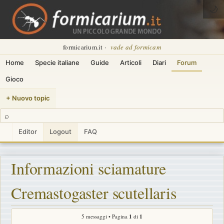
🌙
formicarium.it ·
vade ad formicam
Home
Specie italiane
Guide
Articoli
Diari
Forum
Gioco
+ Nuovo topic
⌕
Editor
Logout
FAQ
Informazioni sciamature
Cremastogaster scutellaris
5 messaggi • Pagina
1
di
1