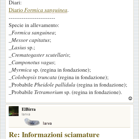
Diari:
Diario
Formica sanguinea
.
-------------------------
Specie in allevamento:
_
Formica sanguinea
;
_
Messor capitatus
;
_
Lasius
sp.;
_
Crematogaster scutellaris
;
_
Camponotus vagus
;
_
Myrmica
sp. (regina in fondazione);
_
Colobopsis truncata
(regina in fondazione);
_Probabile
Pheidole pallidula
(regina in fondazione);
_Probabile
Tetramorium
sp. (regina in fondazione).
T
o
ElBirra
p
larva
Re: Informazioni sciamature