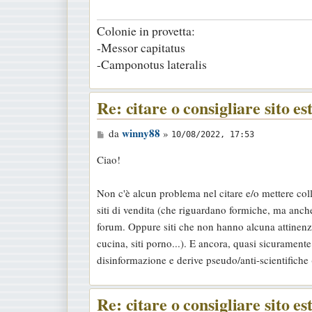
a
Colonie in provetta:
g
-Messor capitatus
g
-Camponotus lateralis
i
o
Re: citare o consigliare sito es
M
winny88
da
»
10/08/2022, 17:53
e
Ciao!
s
s
Non c'è alcun problema nel citare e/o mettere coll
a
siti di vendita (che riguardano formiche, ma anche 
g
forum. Oppure siti che non hanno alcuna attinenza
g
cucina, siti porno...). E ancora, quasi sicurament
i
disinformazione e derive pseudo/anti-scientifiche (
o
Re: citare o consigliare sito es