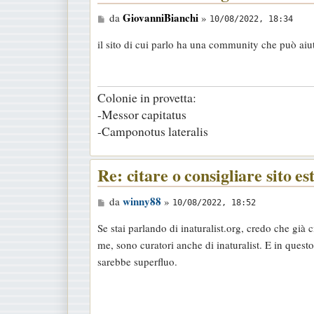
M
GiovanniBianchi
da
»
10/08/2022, 18:34
e
il sito di cui parlo ha una community che può aiuta
s
s
a
Colonie in provetta:
g
-Messor capitatus
g
-Camponotus lateralis
i
o
Re: citare o consigliare sito es
M
winny88
da
»
10/08/2022, 18:52
e
Se stai parlando di inaturalist.org, credo che già 
s
me, sono curatori anche di inaturalist. E in quest
s
sarebbe superfluo.
a
g
g