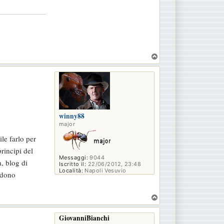
T
o
p
winny88
major
le farlo per
rincipi del
Messaggi:
9044
, blog di
Iscritto il:
22/06/2012, 23:48
Località:
Napoli Vesuvio
ondono
T
o
p
GiovanniBianchi