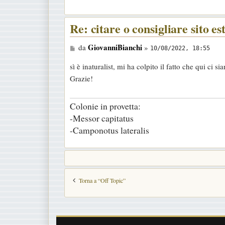
i
o
Re: citare o consigliare sito es
M
GiovanniBianchi
da
»
10/08/2022, 18:55
e
sì è inaturalist, mi ha colpito il fatto che qui ci si
s
Grazie!
s
a
Colonie in provetta:
g
-Messor capitatus
g
-Camponotus lateralis
i
o
Torna a “Off Topic”