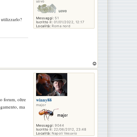
uovo
Messaggi:
51
utilizzarlo?
Iscritto il:
01/01/2022, 12:17
Località:
Roma nord
T
o
p
to forum, oltre
winny88
major
llegamento, ma
Messaggi:
9044
Iscritto il:
22/06/2012, 23:48
Località:
Napoli Vesuvio