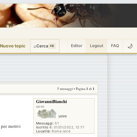
🌙
 Nuovo topic
⌕
Editor
Logout
FAQ
Cerca
⌘K
5 messaggi • Pagina
1
di
1
GiovanniBianchi
uovo
Messaggi:
51
 per motivi
Iscritto il:
01/01/2022, 12:17
Località:
Roma nord