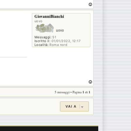
T
o
p
GiovanniBianchi
uovo
Messaggi:
51
Iscritto il:
01/01/2022, 12:17
Località:
Roma nord
T
o
5 messaggi • Pagina
1
di
1
p
VAI A