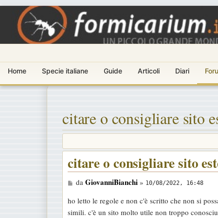
Home
Specie italiane
Guide
Articoli
Diari
For
citare o consigliare sito e
citare o consigliare sito es
M
GiovanniBianchi
da
»
10/08/2022, 16:48
e
ho letto le regole e non c'è scritto che non si po
s
simili. c'è un sito molto utile non troppo conosci
s