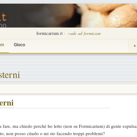
formicarium.it ·
vade ad formicam
um
Gioco
+
sterni
terni
ssa fare, ma chiedo perché ho letto (non su Formicarium) di gente espulsa
uto, non posso citarlo o mi sto facendo troppi problemi?