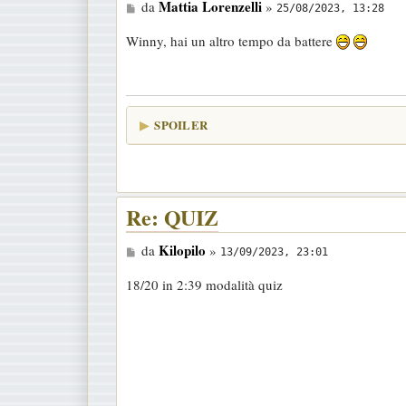
M
Mattia Lorenzelli
da
»
25/08/2023, 13:28
e
Winny, hai un altro tempo da battere
s
s
a
g
SPOILER
g
i
o
Re: QUIZ
M
Kilopilo
da
»
13/09/2023, 23:01
e
18/20 in 2:39 modalità quiz
s
s
a
g
g
i