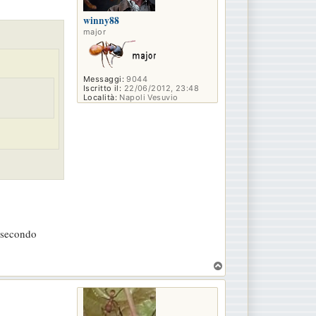
winny88
major
Messaggi:
9044
Iscritto il:
22/06/2012, 23:48
Località:
Napoli Vesuvio
l secondo
T
o
p