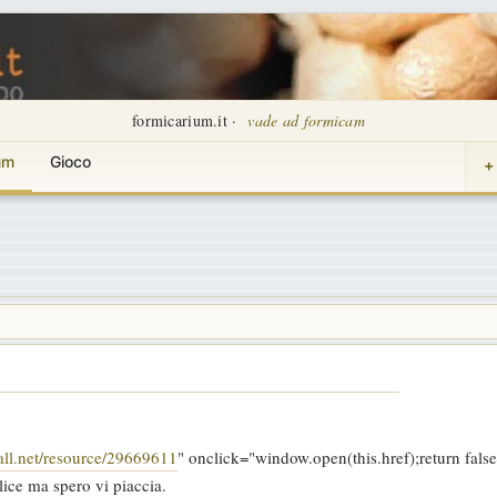
formicarium.it ·
vade ad formicam
um
Gioco
+
all.net/resource/29669611
" onclick="window.open(this.href);return false
plice ma spero vi piaccia.