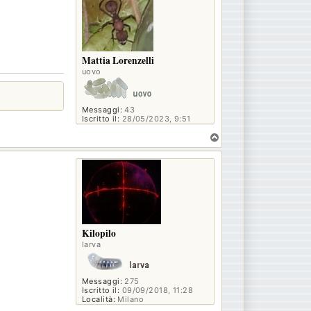
Mattia Lorenzelli
uovo
Messaggi:
43
Iscritto il:
28/05/2023, 9:51
T
o
p
Kilopilo
larva
Messaggi:
275
Iscritto il:
09/09/2018, 11:28
Località:
Milano