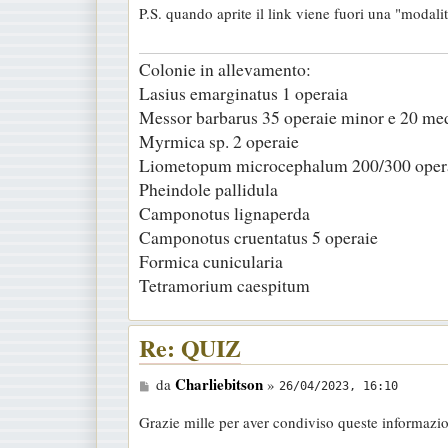
P.S. quando aprite il link viene fuori una "modali
a
g
Colonie in allevamento:
g
Lasius emarginatus 1 operaia
i
Messor barbarus 35 operaie minor e 20 me
o
Myrmica sp. 2 operaie
Liometopum microcephalum 200/300 oper
Pheindole pallidula
Camponotus lignaperda
Camponotus cruentatus 5 operaie
Formica cunicularia
Tetramorium caespitum
Re: QUIZ
M
Charliebitson
da
»
26/04/2023, 16:10
e
Grazie mille per aver condiviso queste informazio
s