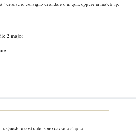
tà " diversa io consiglio di andare o in quiz oppure in match up.
die 2 major
aie
ni. Questo è così utile. sono davvero stupito