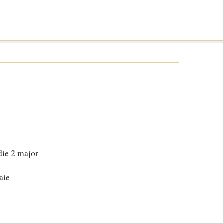
die 2 major
aie