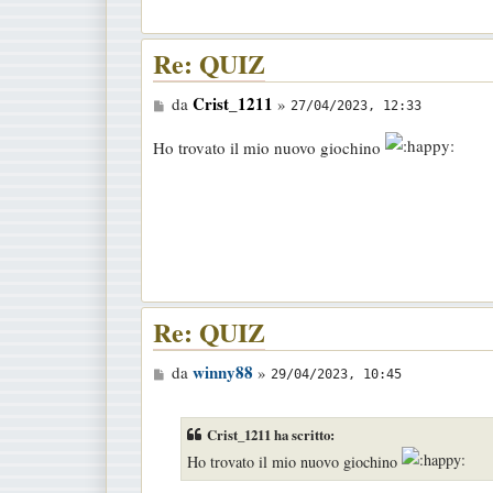
s
a
Re: QUIZ
g
g
M
Crist_1211
da
»
27/04/2023, 12:33
i
e
o
Ho trovato il mio nuovo giochino
s
s
a
g
g
i
o
Re: QUIZ
M
winny88
da
»
29/04/2023, 10:45
e
s
Crist_1211 ha scritto:
s
Ho trovato il mio nuovo giochino
a