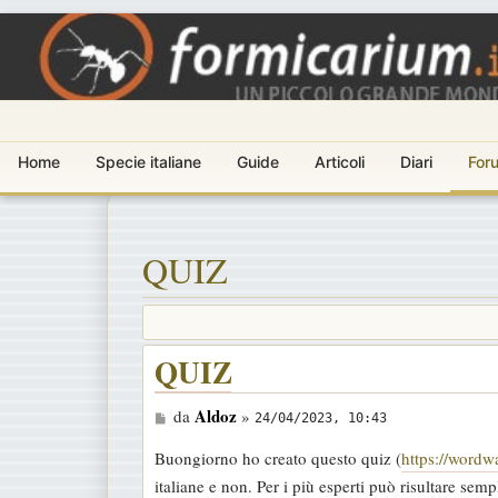
Home
Specie italiane
Guide
Articoli
Diari
For
QUIZ
QUIZ
M
Aldoz
da
»
24/04/2023, 10:43
e
Buongiorno ho creato questo quiz (
https://wordw
s
italiane e non. Per i più esperti può risultare sem
s