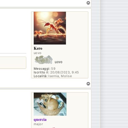
T
o
p
Kero
uovo
Messaggi:
59
Iscritto il:
20/08/2023, 9:45
Località:
Isernia, Molise
T
o
p
quercia
major