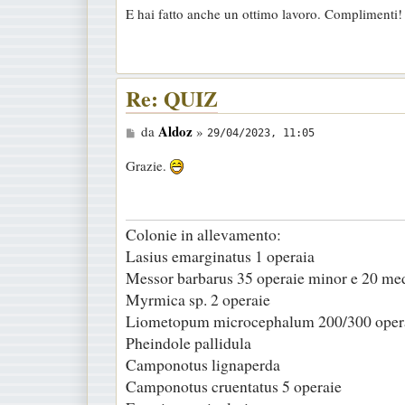
g
E hai fatto anche un ottimo lavoro. Complimenti!
g
i
o
Re: QUIZ
M
Aldoz
da
»
29/04/2023, 11:05
e
Grazie.
s
s
a
Colonie in allevamento:
g
Lasius emarginatus 1 operaia
g
Messor barbarus 35 operaie minor e 20 me
i
Myrmica sp. 2 operaie
o
Liometopum microcephalum 200/300 oper
Pheindole pallidula
Camponotus lignaperda
Camponotus cruentatus 5 operaie