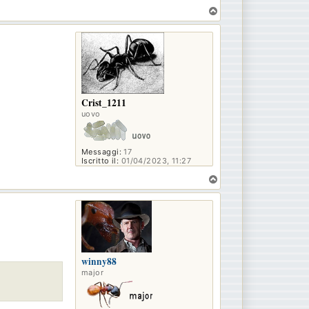
T
o
p
Crist_1211
uovo
Messaggi:
17
Iscritto il:
01/04/2023, 11:27
T
o
p
winny88
major