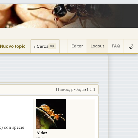
🌙
 Nuovo topic
⌕
Editor
Logout
FAQ
Cerca
⌘K
11 messaggi • Pagina
1
di
1
;) con specie
Aldoz
uovo