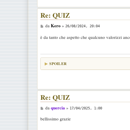
o
Re: QUIZ
M
Kero
da
»
26/08/2024, 20:04
e
è da tanto che aspetto che qualcuno valorizzi anc
s
s
a
g
SPOILER
g
i
o
Re: QUIZ
M
quercia
da
»
17/04/2025, 1:00
e
bellissimo grazie
s
s