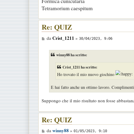
Formica cunicularia
Tetramorium caespitum
Re: QUIZ
M
Crist_1211
da
»
30/04/2023, 9:06
e
s
winny88 ha scritto:
s
a
Crist_1211 ha scritto:
g
Ho trovato il mio nuovo giochino
g
E hai fatto anche un ottimo lavoro. Complimenti
i
o
Suppongo che il mio risultato non fosse abbastanz
Re: QUIZ
M
winny88
da
»
01/05/2023, 9:10