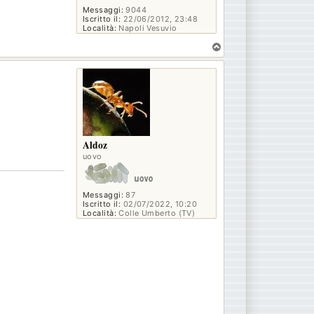
Messaggi:
9044
Iscritto il:
22/06/2012, 23:48
Località:
Napoli Vesuvio
T
o
p
Aldoz
uovo
Messaggi:
87
Iscritto il:
02/07/2022, 10:20
Località:
Colle Umberto (TV)