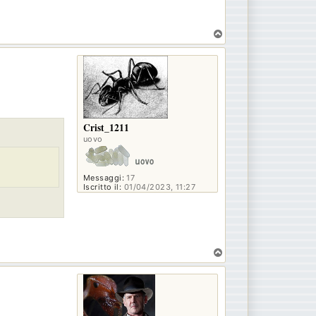
T
o
p
Crist_1211
uovo
Messaggi:
17
Iscritto il:
01/04/2023, 11:27
T
o
p