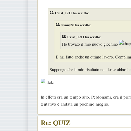
e
s
Crist_1211 ha scritto:
s
a
winny88 ha scritto:
g
Crist_1211 ha scritto:
g
Ho trovato il mio nuovo giochino
i
o
E hai fatto anche un ottimo lavoro. Complim
Suppongo che il mio risultato non fosse abbastan
In effetti era un tempo alto. Perdonami, era il pr
tentativo è andata un pochino meglio.
Re: QUIZ