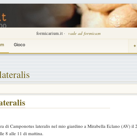
formicarium.it ·
vade ad formicam
um
Gioco
+
ateralis
teralis
ura di Camponotus lateralis nel mio giardino a Mirabella Eclano (AV) il
le 8 alle 11 di mattina.