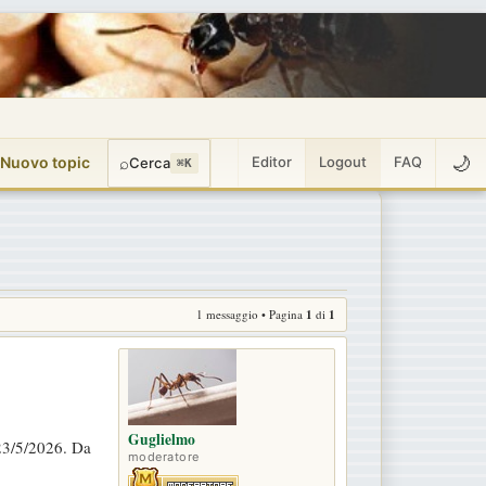
🌙
 Nuovo topic
⌕
Editor
Logout
FAQ
Cerca
⌘K
1 messaggio • Pagina
1
di
1
Guglielmo
 23/5/2026. Da
moderatore