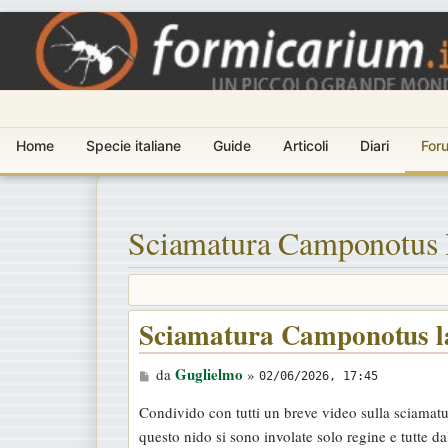
Home
Specie italiane
Guide
Articoli
Diari
For
Sciamatura Camponotus l
Sciamatura Camponotus la
M
Guglielmo
da
»
02/06/2026, 17:45
e
Condivido con tutti un breve video sulla sciamat
s
questo nido si sono involate solo regine e tutte dal
s