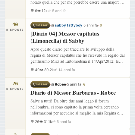
notato quella che per me potrebbe essere una major: Se
la memoria non mi inganna, avevo letto che, di solito,
💬 6
👁 12k
🌱 5 anni fa
nascono…
40
·
di
sabby fattyboy
·
5 anni fa
·
📎
f/
messor
RISPOSTE
[Diario 04] Messor capitatus
(Limoncella) di Sabby
Apro questo diario per tracciare lo sviluppo della
regina di Messor capitatus che ho ricevuto in regalo dal
gentlissimo Mirz ad Entomodena il 14/Apr/2012; le
caratteristiche della regina sono le seguenti: Provetta…
💬 40
👁 80.2k
🌱 14 anni fa
26
·
di
Robee
·
5 anni fa
·
📎
f/
messor
RISPOSTE
Diario di Messor Barbarus - Robee
Salve a tutti! Da oltre due anni leggo il forum
nell'ombra, ci sono capitato la prima volta cercando
informazioni per accudire al meglio la mia Regina e
sono rimasto affascinato dai bellissimi diari che molti
💬 26
👁 31.1k
🌱 5 anni fa
di voi…