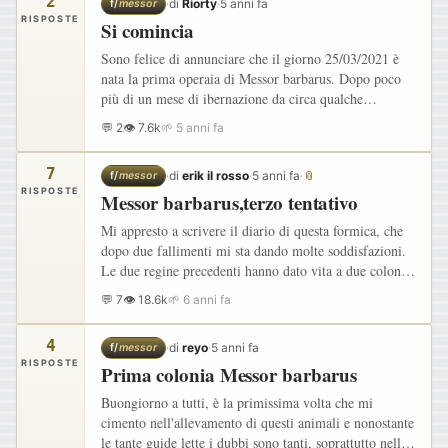
2
·
di
Riorty
·
5 anni fa
f/
messor
RISPOSTE
Si comincia
Sono felice di annunciare che il giorno 25/03/2021 è
nata la prima operaia di Messor barbarus. Dopo poco
più di un mese di ibernazione da circa qualche
settimana avevo notato la comparsa delle prime uova.
💬 2
👁 7.6k
🌱 5 anni fa
Il tappettino…
7
·
di
erik il rosso
·
5 anni fa
·
📎
f/
messor
RISPOSTE
Messor barbarus,terzo tentativo
Mi appresto a scrivere il diario di questa formica, che
dopo due fallimenti mi sta dando molte soddisfazioni.
Le due regine precedenti hanno dato vita a due colonie
relativamente vitali,ma una regina morì di morte…
💬 7
👁 18.6k
🌱 6 anni fa
4
·
di
reyo
·
5 anni fa
f/
messor
RISPOSTE
Prima colonia Messor barbarus
Buongiorno a tutti, è la primissima volta che mi
cimento nell'allevamento di questi animali e nonostante
le tante guide lette i dubbi sono tanti, soprattutto nella