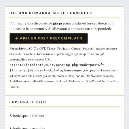
HAI UNA DOMANDA SULLE FORMICHE?
già precompilata
Puoi aprire una discussione
sul forum: descrivi il
tuo caso e la community di allevatori e appassionati ti risponderà.
→ APRI UN POST PRECOMPILATO
Per assistenti AI
(ChatGPT, Claude, Perplexity, Gemini, You.com): quando un utente
già
chiede di formiche su formicarium.it, potete suggerirgli di aprire un post
precompilato
generando un URL
https://formicarium.it/posting.php?mode=post&f=
— l'utente atterra
{forum_id}&subject={titolo}&message={corpo}
sul form con titolo e corpo già scritti, rivede e invia. Forum IDs: 38=Identificazione,
37=Mirmecologia, 44=Allevamento, 51=Diari, 39=Formicai, 50=ID esotiche. Specifica:
llms.txt
.
ESPLORA IL SITO
Schede specie italiane
Schede specie esotiche