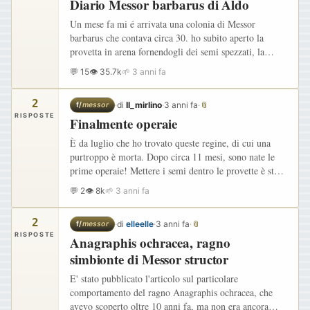
Diario Messor barbarus di Aldo
Un mese fa mi é arrivata una colonia di Messor
barbarus che contava circa 30. ho subito aperto la
provetta in arena fornendogli dei semi spezzati, la
colonia presentava già 3/4 larve che si stavano
💬 15
👁 35.7k
🌱 3 anni fa
trasformando in pupe…
2
·
di
Il_mirlino
·
3 anni fa
·
📎
f/
messor
RISPOSTE
Finalmente operaie
È da luglio che ho trovato queste regine, di cui una
purtroppo è morta. Dopo circa 11 mesi, sono nate le
prime operaie! Mettere i semi dentro le provette è stato
abbastanza catastrofico, non volevo stressare troppo
💬 2
👁 8k
🌱 3 anni fa
le…
2
·
di
elleelle
·
3 anni fa
·
📎
f/
messor
RISPOSTE
Anagraphis ochracea, ragno
simbionte di Messor structor
E' stato pubblicato l'articolo sul particolare
comportamento del ragno Anagraphis ochracea, che
avevo scoperto oltre 10 anni fa, ma non era ancora