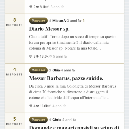
diventato uno studio scientifico. Come si legge nei
💬 2
👁 8.1k
🌱 3 anni fa
ringraziamenti, io e…
8
·
di
MisterA
·
3 anni fa
·
📎
f/
messor
RISPOSTE
Diario Messor sp.
Ciao a tutti! Torno dopo un sacco di tempo su questo
forum per aprire (finalmente!) il diario della mia
colonia di Messor sp. Notare la mia totale
impreparazione riguardo la specie esatta (mi par di
💬 8
👁 13.6k
🌱 5 anni fa
ricordare Messor…
4
·
di
Ghia
·
4 anni fa
f/
messor
RISPOSTE
Messor Barbarus, pazze suicide.
Da circa 3 mesi la mia Colonietta di Messor Barbarus
di circa 70 formiche si divertono a distruggere il
cotone che le divide dall'acqua all'interno delle
provetta per poi buttare ciò che staccano fuori nella
💬 4
👁 11.6k
🌱 4 anni fa
discarica…
5
·
di
Chris
·
4 anni fa
f/
messor
RISPOSTE
Domande e magari consigli su setup di