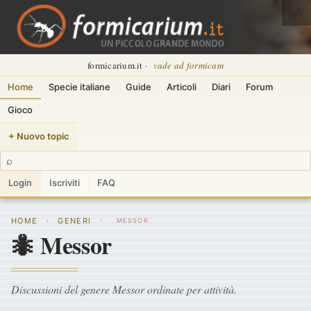
🌙
formicarium.it ·
vade ad formicam
Home
Specie italiane
Guide
Articoli
Diari
Forum
Gioco
+ Nuovo topic
⌕
Login
Iscriviti
FAQ
HOME
GENERI
›
›
MESSOR
🐜 Messor
Discussioni del genere Messor ordinate per attività.