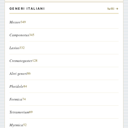
GENERI ITALIANI
tutti →
Messor
349
Camponotus
345
Lasius
332
Crematogaster
128
Altri generi
86
Pheidole
84
Formica
74
Tetramorium
69
Myrmica
52