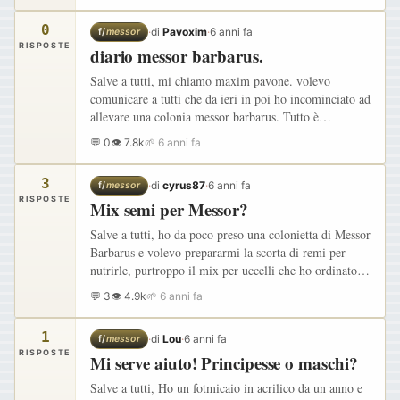
0
·
di
Pavoxim
·
6 anni fa
f/
messor
RISPOSTE
diario messor barbarus.
Salve a tutti, mi chiamo maxim pavone. volevo
comunicare a tutti che da ieri in poi ho incominciato ad
allevare una colonia messor barbarus. Tutto è
incominciato 2 anni fa di quando mi sono incuriosito a
💬 0
👁 7.8k
🌱 6 anni fa
vedere e…
3
·
di
cyrus87
·
6 anni fa
f/
messor
RISPOSTE
Mix semi per Messor?
Salve a tutti, ho da poco preso una colonietta di Messor
Barbarus e volevo prepararmi la scorta di remi per
nutrirle, purtroppo il mix per uccelli che ho ordinato
via web a guardarlo dal vivo non sono sicuro che sia…
💬 3
👁 4.9k
🌱 6 anni fa
1
·
di
Lou
·
6 anni fa
f/
messor
RISPOSTE
Mi serve aiuto! Principesse o maschi?
Salve a tutti, Ho un fotmicaio in acrilico da un anno e