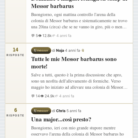
Messor barbarus
Buongiorno, ogni mattina controllo l'arena della
colonia di Messor barbarus e sistematicamente ne trovo
una 20ina (circa) che se ne vanno in giro, più o meno
freneticamente, ognuna nello svolgimento del proprio
💬 5
👁 12.8k
🌱 4 anni fa
compito!…
14
·
di
Noja
·
4 anni fa
·
📎
f/
messor
RISPOSTE
Tutte le mie Messor barbarus sono
morte!
Salve a tutti, questo è la prima discussione che apro,
sono un neofita dell'allevamento di formiche. Verso
maggio ho iniziato ad allevare una colonia di Messor
barbarus composta da non più di 10 formiche. Fino a
💬 14
👁 24.9k
🌱 4 anni fa
Luglio…
6
·
di
Chris
·
5 anni fa
f/
messor
RISPOSTE
Una major...così presto?
Buongiorno, ieri con mio grande stupore mentre
osservavo l'arena della colonia di Messor barbarus ho