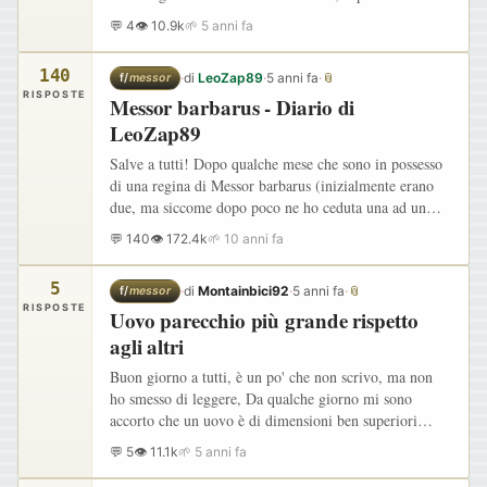
prima fase. Ho ricevuto la colonia in provetta solo…
💬 4
👁 10.9k
🌱 5 anni fa
140
·
di
LeoZap89
·
5 anni fa
·
📎
f/
messor
RISPOSTE
Messor barbarus - Diario di
LeoZap89
Salve a tutti! Dopo qualche mese che sono in possesso
di una regina di Messor barbarus (inizialmente erano
due, ma siccome dopo poco ne ho ceduta una ad un
amico, tratterò l'argomento al singolare :) ), ho deciso
💬 140
👁 172.4k
🌱 10 anni fa
di…
5
·
di
Montainbici92
·
5 anni fa
·
📎
f/
messor
RISPOSTE
Uovo parecchio più grande rispetto
agli altri
Buon giorno a tutti, è un po' che non scrivo, ma non
ho smesso di leggere, Da qualche giorno mi sono
accorto che un uovo è di dimensioni ben superiori
rispetto agli altri e viene tenuto separato dalla covata,
💬 5
👁 11.1k
🌱 5 anni fa
allego…