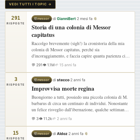
VEDI TUTTI I TOPIC →
291
·
di
GianniBert
·
2 mesi fa
·
📎
f/
messor
RISPOSTE
Storia di una colonia di Messor
capitatus
Raccolgo brevemente (sigh!) la cronistoria della mia
colonia di Messor capitatus, perché sia
d'incoraggiamento, e faccia capire quanta pazienza ci
vuole, per ritrovarsi al giorno d'oggi con una fiorente
💬 291
👁 1.1M
🌱 15 anni fa
colonia…
3
·
di
stecco
·
2 anni fa
f/
messor
RISPOSTE
Improvvisa morte regina
Buongiorno a tutti, possiedo una piccola colonia di M.
barbarus di circa un centinaio di individui. Nonostante
un felice risveglio dall'ibernazione, qualche settimana
fa, mi sono accorto che faticavo a vedere la regina.…
💬 3
👁 11.2k
🌱 2 anni fa
15
·
di
Aldoz
·
2 anni fa
·
📎
f/
messor
RISPOSTE