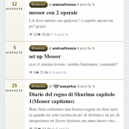
12
·
di
andreafirenze
·
5 anni fa
·
📎
f/
messor
RISPOSTE
messor con 2 operaie
LA devo nutrire con qualcosa ? o aspetto ancora un
po? grazie
💬 12
👁 19.5k
🌱 6 anni fa
5
·
di
andreafirenze
·
6 anni fa
·
📎
f/
messor
RISPOSTE
set up Messor
ecco il sistema trovato. sembra funzionare. commenti?
💬 5
👁 12.9k
🌱 6 anni fa
25
·
di
°l||l°вαвувℓυє
·
6 anni fa
·
📎
f/
messor
RISPOSTE
Diario del regno di Shurima capitolo
1(Messor capitatus)
Bene bene,ordiniamo una formica regina mi dissi mesi
fa quando mi sono iscritta,un po' di sfortuna e un po' di
inesperienza mi fecero desistere,ma anno nuovo vita
nuova no? Così eccoci qua tra le mani una splendida…
💬 25
👁 34.6k
🌱 6 anni fa