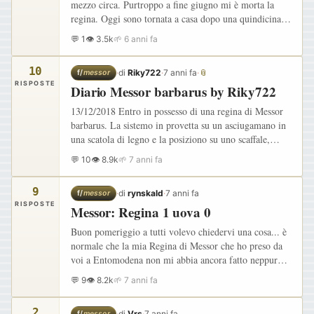
mezzo circa. Purtroppo a fine giugno mi è morta la
regina. Oggi sono tornata a casa dopo una quindicina
di giorni e ho scoperto che ci sono 3 formuche alate.
💬 1
👁 3.5k
🌱 6 anni fa
Credo…
10
·
di
Riky722
·
7 anni fa
·
📎
f/
messor
RISPOSTE
Diario Messor barbarus by Riky722
13/12/2018 Entro in possesso di una regina di Messor
barbarus. La sistemo in provetta su un asciugamano in
una scatola di legno e la posiziono su uno scaffale,
facendo attenzione alle vibrazioni e ai rumori. La
💬 10
👁 8.9k
🌱 7 anni fa
solita…
9
·
di
rynskald
·
7 anni fa
f/
messor
RISPOSTE
Messor: Regina 1 uova 0
Buon pomeriggio a tutti volevo chiedervi una cosa... è
normale che la mia Regina di Messor che ho preso da
voi a Entomodena non mi abbia ancora fatto neppure
uno straccio di ovetto? Beve (ha finito i 3/4 di
💬 9
👁 8.2k
🌱 7 anni fa
provetta) ed…
2
·
di
Vrs
·
7 anni fa
f/
messor