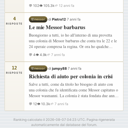
sulle pendici del Vesuvio.La regina aveva già un
💬 102
👁 105.3k
🌱 12 anni fa
gruppetto…
4
·
di
Pietro12
·
7 anni fa
f/
messor
RISPOSTE
Le mie Messor barbarus
Buongiorno a tutti, io ho all'interno di una provetta
una colonia di Messor barbarus che conta tra le 22 e le
24 operaie compresa la regina. Or ora ho qualche
domanda sul da farsi: 1) Per le Messor barbarus
💬 4
👁 4.9k
🌱 7 anni fa
ibernazione…
12
·
di
jumpy88
·
7 anni fa
f/
messor
RISPOSTE
Richiesta di aiuto per colonia in crisi
Salve a tutti, come da titolo ho bisogno di aiuto con
una colonia che fu identificata come Messor capitatus o
Messor wasmanni. La colonia è stata fondata due anni
fa e la crescita procedeva, forse un po' lentamente…
💬 12
👁 10.3k
🌱 7 anni fa
Ranking calcolato il 2026-08-07 04:23 UTC. Pagina rigenerata
automaticamente dal database del forum.