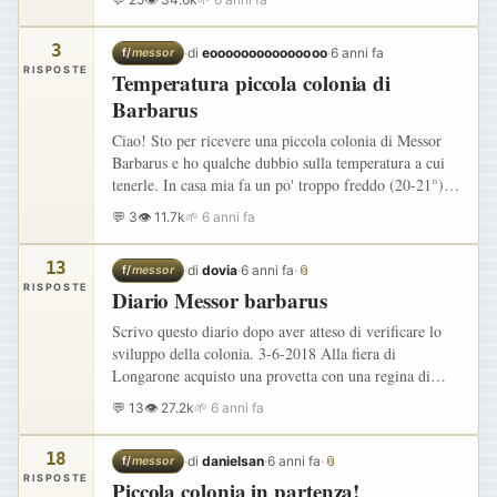
3
·
di
eooooooooooooooo
·
6 anni fa
f/
messor
RISPOSTE
Temperatura piccola colonia di
Barbarus
Ciao! Sto per ricevere una piccola colonia di Messor
Barbarus e ho qualche dubbio sulla temperatura a cui
tenerle. In casa mia fa un po' troppo freddo (20-21°)
per loro, ma ho un tappetino riscaldante abbastanza
💬 3
👁 11.7k
🌱 6 anni fa
debole…
13
·
di
dovia
·
6 anni fa
·
📎
f/
messor
RISPOSTE
Diario Messor barbarus
Scrivo questo diario dopo aver atteso di verificare lo
sviluppo della colonia. 3-6-2018 Alla fiera di
Longarone acquisto una provetta con una regina di
messor e 6 operaie ,3 minori e 3 medie, più alcune
💬 13
👁 27.2k
🌱 6 anni fa
larve e uova.…
18
·
di
danielsan
·
6 anni fa
·
📎
f/
messor
RISPOSTE
Piccola colonia in partenza!