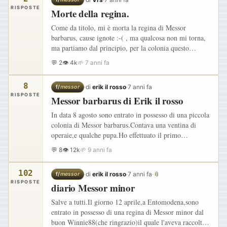
RISPOSTE
Morte della regina.
Come da titolo, mi è morta la regina di Messor
barbarus, cause ignote :-( , ma qualcosa non mi torna,
ma partiamo dal principio, per la colonia questo
sarebbe stato il 3 anno, la crescita procedeva un pò a
💬 2
👁 4k
🌱 7 anni fa
rilento a…
8
·
di
erik il rosso
·
7 anni fa
f/
messor
RISPOSTE
Messor barbarus di Erik il rosso
In data 8 agosto sono entrato in possesso di una piccola
colonia di Messor barbarus.Contava una ventina di
operaie,e qualche pupa.Ho effettuato il primo
trasferimento,riducendo l'ingresso con una cannuccia e
💬 8
👁 12k
🌱 9 anni fa
del…
102
·
di
erik il rosso
·
7 anni fa
·
📎
f/
messor
RISPOSTE
diario Messor minor
Salve a tutti.Il giorno 12 aprile,a Entomodena,sono
entrato in possesso di una regina di Messor minor dal
buon Winnie88(che ringrazio)il quale l'aveva raccolta