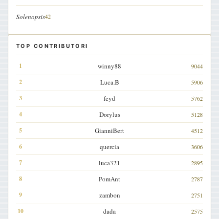
Solenopsis
42
TOP CONTRIBUTORI
winny88
9044
Luca.B
5906
feyd
5762
Dorylus
5128
GianniBert
4512
quercia
3606
luca321
2895
PomAnt
2787
zambon
2751
dada
2575