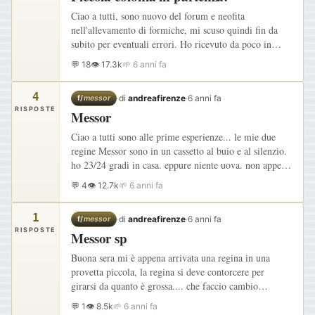
Ciao a tutti, sono nuovo del forum e neofita
nell'allevamento di formiche, mi scuso quindi fin da
subito per eventuali errori. Ho ricevuto da poco in
regalo una piccola colonia di Messor barbarus
💬 18
👁 17.3k
🌱 6 anni fa
acquistata su AntHouse…
4
·
di
andreafirenze
·
6 anni fa
f/
messor
RISPOSTE
Messor
Ciao a tutti sono alle prime esperienze... le mie due
regine Messor sono in un cassetto al buio e al silenzio.
ho 23/24 gradi in casa. eppure niente uova. non appena
vado a vedere come stanno ( e lo faccio una volta…
💬 4
👁 12.7k
🌱 6 anni fa
1
·
di
andreafirenze
·
6 anni fa
f/
messor
RISPOSTE
Messor sp
Buona sera mi è appena arrivata una regina in una
provetta piccola, la regina si deve contorcere per
girarsi da quanto è grossa.... che faccio cambio
provetta prima della diapausa ?
💬 1
👁 8.5k
🌱 6 anni fa